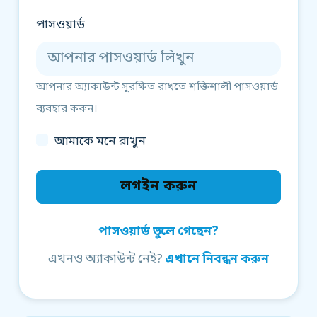
পাসওয়ার্ড
আপনার অ্যাকাউন্ট সুরক্ষিত রাখতে শক্তিশালী পাসওয়ার্ড
ব্যবহার করুন।
আমাকে মনে রাখুন
লগইন করুন
পাসওয়ার্ড ভুলে গেছেন?
এখনও অ্যাকাউন্ট নেই?
এখানে নিবন্ধন করুন