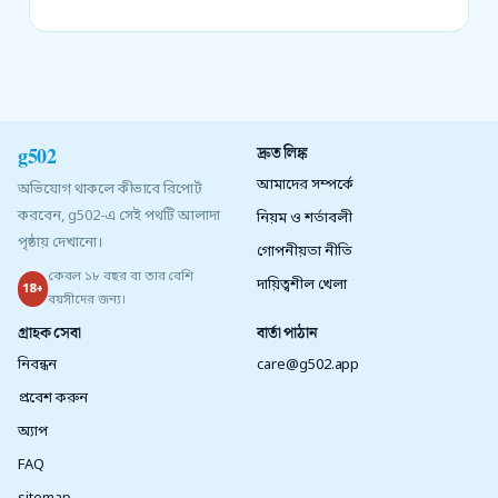
g502
দ্রুত লিঙ্ক
আমাদের সম্পর্কে
অভিযোগ থাকলে কীভাবে রিপোর্ট
করবেন, g502-এ সেই পথটি আলাদা
নিয়ম ও শর্তাবলী
পৃষ্ঠায় দেখানো।
গোপনীয়তা নীতি
কেবল ১৮ বছর বা তার বেশি
দায়িত্বশীল খেলা
18+
বয়সীদের জন্য।
গ্রাহক সেবা
বার্তা পাঠান
নিবন্ধন
care@g502.app
প্রবেশ করুন
অ্যাপ
FAQ