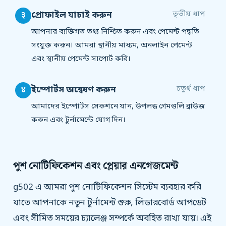
তৃতীয় ধাপ
প্রোফাইল যাচাই করুন
३
আপনার ব্যক্তিগত তথ্য নিশ্চিত করুন এবং পেমেন্ট পদ্ধতি
সংযুক্ত করুন। আমরা স্থানীয় মাধ্যম, অনলাইন পেমেন্ট
এবং স্থানীয় পেমেন্ট সাপোর্ট করি।
চতুর্থ ধাপ
ইস্পোর্টস অন্বেষণ করুন
४
আমাদের ইস্পোর্টস সেকশনে যান, উপলব্ধ গেমগুলি ব্রাউজ
করুন এবং টুর্নামেন্টে যোগ দিন।
পুশ নোটিফিকেশন এবং প্লেয়ার এনগেজমেন্ট
g502 এ আমরা পুশ নোটিফিকেশন সিস্টেম ব্যবহার করি
যাতে আপনাকে নতুন টুর্নামেন্ট শুরু, লিডারবোর্ড আপডেট
এবং সীমিত সময়ের চ্যালেঞ্জ সম্পর্কে অবহিত রাখা যায়। এই