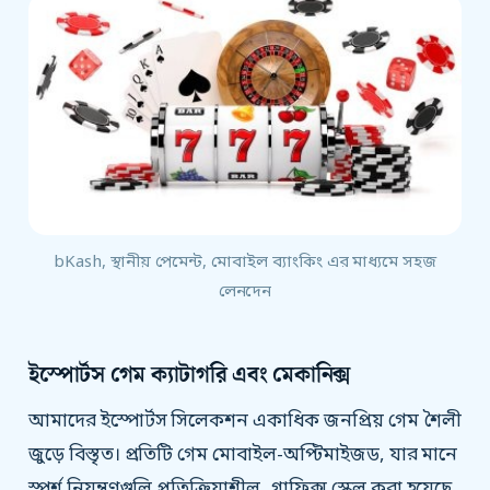
bKash, স্থানীয় পেমেন্ট, মোবাইল ব্যাংকিং এর মাধ্যমে সহজ
লেনদেন
ইস্পোর্টস গেম ক্যাটাগরি এবং মেকানিক্স
আমাদের ইস্পোর্টস সিলেকশন একাধিক জনপ্রিয় গেম শৈলী
জুড়ে বিস্তৃত। প্রতিটি গেম মোবাইল-অপ্টিমাইজড, যার মানে
স্পর্শ নিয়ন্ত্রণগুলি প্রতিক্রিয়াশীল, গ্রাফিক্স স্কেল করা হয়েছে