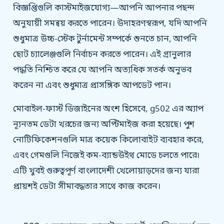
বিজ্ঞপ্তিগুলি কাস্টমাইজযোগ্য—আপনি আপনার পছন্দ
অনুযায়ী সমন্বয় করতে পারেন। উদাহরণস্বরূপ, যদি আপনি
শুধুমাত্র উচ্চ-স্টেক টুর্নামেন্ট সম্পর্কে শুনতে চান, আপনি
ছোট চ্যালেঞ্জগুলি নির্বাচন করতে পারেন। এই গ্রানুলার
পদ্ধতি নিশ্চিত করে যে আপনি অত্যধিক সতর্ক অনুভব
করেন না এবং শুধুমাত্র প্রাসঙ্গিক আপডেট পান।
মোবাইল-ফার্স্ট ডিজাইনের অংশ হিসেবে, g502 এর অ্যাপ
ন্যূনতম ডেটা খরচের জন্য অপ্টিমাইজ করা হয়েছে। পুশ
নোটিফিকেশনগুলি মাত্র কয়েক কিলোবাইট ব্যবহার করে,
এবং গেমগুলি নিজেই কম-ব্যান্ডউইথ মোডে চলতে পারে।
এটি খুবই গুরুত্বপূর্ণ বাংলাদেশী খেলোয়াড়দের জন্য যারা
প্রায়শই ডেটা সীমাবদ্ধতার সাথে কাজ করেন।