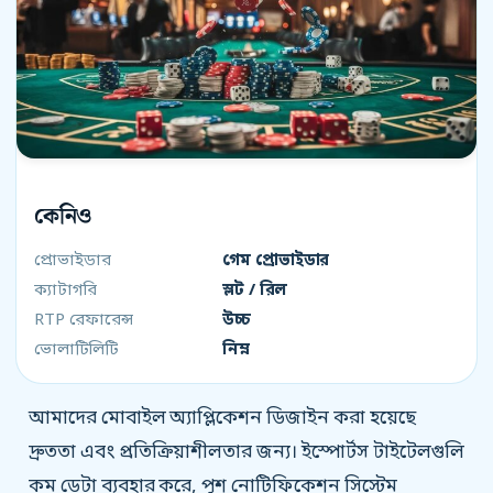
কেনিও
প্রোভাইডার
গেম প্রোভাইডার
ক্যাটাগরি
স্লট / রিল
RTP রেফারেন্স
উচ্চ
ভোলাটিলিটি
নিম্ন
আমাদের মোবাইল অ্যাপ্লিকেশন ডিজাইন করা হয়েছে
দ্রুততা এবং প্রতিক্রিয়াশীলতার জন্য। ইস্পোর্টস টাইটেলগুলি
কম ডেটা ব্যবহার করে, পুশ নোটিফিকেশন সিস্টেম