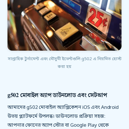
সাপ্তাহিক টুর্নামেন্ট এবং মৌসুমী ইভেন্টগুলি g502 এ নিয়মিত হোস্ট
করা হয়
g502 মোবাইল অ্যাপ ডাউনলোড এবং সেটআপ
আমাদের g502 মোবাইল অ্যাপ্লিকেশন iOS এবং Android
উভয় প্ল্যাটফর্মে উপলব্ধ। ডাউনলোড প্রক্রিয়া সহজ:
আপনার ফোনের অ্যাপ স্টোর বা Google Play থেকে