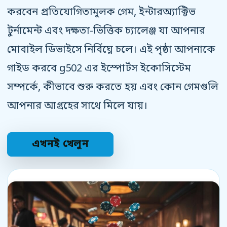
করবেন প্রতিযোগিতামূলক গেম, ইন্টারঅ্যাক্টিভ
টুর্নামেন্ট এবং দক্ষতা-ভিত্তিক চ্যালেঞ্জ যা আপনার
মোবাইল ডিভাইসে নির্বিঘ্নে চলে। এই পৃষ্ঠা আপনাকে
গাইড করবে g502 এর ইস্পোর্টস ইকোসিস্টেম
সম্পর্কে, কীভাবে শুরু করতে হয় এবং কোন গেমগুলি
আপনার আগ্রহের সাথে মিলে যায়।
এখনই খেলুন