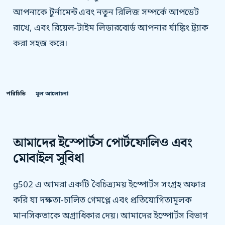
আপনাকে টুর্নামেন্ট এবং নতুন রিলিজ সম্পর্কে আপডেট
রাখে, এবং রিয়েল-টাইম লিডারবোর্ড আপনার র্যাঙ্কিং ট্র্যাক
করা সহজ করে।
পরিচিতি
মূল আলোচনা
আমাদের ইস্পোর্টস পোর্টফোলিও এবং
মোবাইল সুবিধা
g502 এ আমরা একটি বৈচিত্র্যময় ইস্পোর্টস সংগ্রহ অফার
করি যা দক্ষতা-চালিত গেমপ্লে এবং প্রতিযোগিতামূলক
মানসিকতাকে অগ্রাধিকার দেয়। আমাদের ইস্পোর্টস বিভাগ