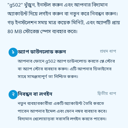
"g502" খুঁজুন, ইনস্টল করুন এবং আপনার বিদ্যমান
অ্যাকাউন্ট দিয়ে লগইন করুন বা নতুন করে নিবন্ধন করুন।
গড় ইনস্টলেশন সময় মাত্র কয়েক মিনিট, এবং অ্যাপটি প্রায়
80 MB স্টোরেজ স্পেস ব্যবহার করে।
প্রথম ধাপ
অ্যাপ ডাউনলোড করুন
১
আপনার ফোনে g502 অ্যাপ ডাউনলোড করতে প্লে স্টোর
বা অ্যাপ স্টোর ব্যবহার করুন। এটি আপনার ডিভাইসের
সাথে সামঞ্জস্যপূর্ণ তা নিশ্চিত করুন।
দ্বিতীয় ধাপ
নিবন্ধন বা লগইন
२
নতুন ব্যবহারকারীরা একটি অ্যাকাউন্ট তৈরি করতে
পারেন আপনার ইমেল এবং ফোন নম্বর ব্যবহার করে।
বিদ্যমান খেলোয়াড়রা সরাসরি লগইন করতে পারেন।