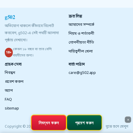
g502
দ্রুত লিঙ্ক
আমাদের সম্পর্কে
অভিযোগ থাকলে কীভাবে রিপোর্ট
করবেন, g502-এ সেই পথটি আলাদা
নিয়ম ও শর্তাবলী
পৃষ্ঠায় দেখানো।
গোপনীয়তা নীতি
কেবল ১৮ বছর বা তার বেশি
দায়িত্বশীল খেলা
18+
বয়সীদের জন্য।
গ্রাহক সেবা
বার্তা পাঠান
নিবন্ধন
care@g502.app
প্রবেশ করুন
অ্যাপ
FAQ
sitemap
×
নিবন্ধন করুন
প্রবেশ করুন
Copyright © 2026 g502. All rights reserved.
বুঝে শুনে খেলুন