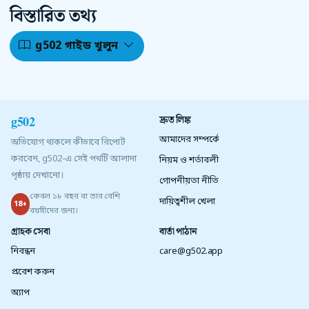
বিস্তারিত তথ্য
g502 গাইড খুলুন
g502
দ্রুত লিঙ্ক
আমাদের সম্পর্কে
অভিযোগ থাকলে কীভাবে রিপোর্ট
করবেন, g502-এ সেই পথটি আলাদা
নিয়ম ও শর্তাবলী
পৃষ্ঠায় দেখানো।
গোপনীয়তা নীতি
কেবল ১৮ বছর বা তার বেশি
দায়িত্বশীল খেলা
18+
বয়সীদের জন্য।
গ্রাহক সেবা
বার্তা পাঠান
নিবন্ধন
care@g502.app
প্রবেশ করুন
অ্যাপ