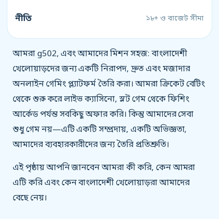
নীতি
১৮+ ও বাজেট সীমা
আমরা g502, এবং আমাদের মিশন সহজ: বাংলাদেশী
খেলোয়াড়দের জন্য একটি নিরাপদ, দ্রুত এবং মজাদার
অনলাইন গেমিং প্ল্যাটফর্ম তৈরি করা। আমরা ক্রিকেট বেটিং
থেকে শুরু করে লাইভ ক্যাসিনো, স্লট গেম থেকে ফিশিং
আর্কেড পর্যন্ত সবকিছু অফার করি। কিন্তু আমাদের সেবা
শুধু গেম নয়—এটি একটি সম্প্রদায়, একটি অভিজ্ঞতা,
আমাদের ব্যবহারকারীদের জন্য তৈরি প্রতিশ্রুতি।
এই পৃষ্ঠায় আপনি জানবেন আমরা কী করি, কেন আমরা
এটি করি এবং কেন বাংলাদেশী খেলোয়াড়রা আমাদের
বেছে নেয়।