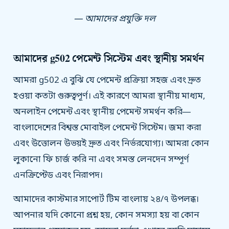
আমাদের প্রযুক্তি দল
আমাদের g502 পেমেন্ট সিস্টেম এবং স্থানীয় সমর্থন
আমরা g502 এ বুঝি যে পেমেন্ট প্রক্রিয়া সহজ এবং দ্রুত
হওয়া কতটা গুরুত্বপূর্ণ। এই কারণে আমরা স্থানীয় মাধ্যম,
অনলাইন পেমেন্ট এবং স্থানীয় পেমেন্ট সমর্থন করি—
বাংলাদেশের বিশ্বস্ত মোবাইল পেমেন্ট সিস্টেম। জমা করা
এবং উত্তোলন উভয়ই দ্রুত এবং নির্ভরযোগ্য। আমরা কোন
লুকানো ফি চার্জ করি না এবং সমস্ত লেনদেন সম্পূর্ণ
এনক্রিপ্টেড এবং নিরাপদ।
আমাদের কাস্টমার সাপোর্ট টিম বাংলায় ২৪/৭ উপলব্ধ।
আপনার যদি কোনো প্রশ্ন হয়, কোন সমস্যা হয় বা কোন