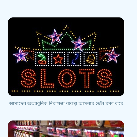
আমাদের অত্যাধুনিক নিরাপত্তা ব্যবস্থা আপনার ডেটা রক্ষা করে