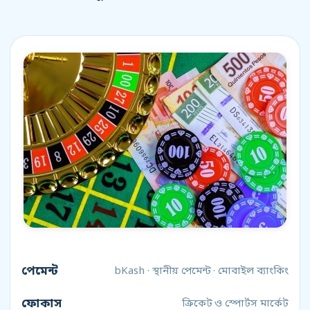
পেমেন্ট
bKash · স্থানীয় পেমেন্ট · মোবাইল ব্যাংকিং
ফোকাস
ক্রিকেট ও স্পোর্টস মার্কেট