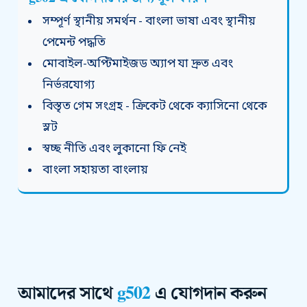
সম্পূর্ণ স্থানীয় সমর্থন - বাংলা ভাষা এবং স্থানীয়
পেমেন্ট পদ্ধতি
মোবাইল-অপ্টিমাইজড অ্যাপ যা দ্রুত এবং
নির্ভরযোগ্য
বিস্তৃত গেম সংগ্রহ - ক্রিকেট থেকে ক্যাসিনো থেকে
স্লট
স্বচ্ছ নীতি এবং লুকানো ফি নেই
বাংলা সহায়তা বাংলায়
আমাদের সাথে
g502
এ যোগদান করুন