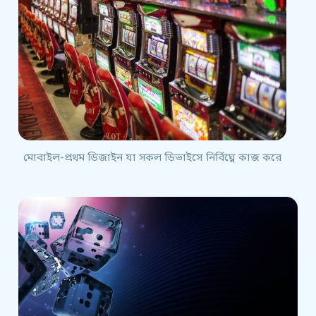
মোবাইল-প্রথম ডিজাইন যা সকল ডিভাইসে নির্বিঘ্নে কাজ করে