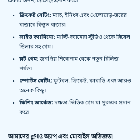
একটি অনন্য চ্যালেঞ্জ প্রদান করে।
ক্রিকেট বেটিং:
ম্যাচ, ইনিংস এবং খেলোয়াড়-স্তরের
বাজারে বিস্তৃত বাজার।
লাইভ ক্যাসিনো:
মাল্টি-ক্যামেরা স্টুডিও থেকে রিয়েল
ডিলার সহ গেম।
স্লট গেম:
জনপ্রিয় শিরোনাম থেকে নতুন রিলিজ
পর্যন্ত।
স্পোর্টস বেটিং:
ফুটবল, ক্রিকেট, কাবাডি এবং আরও
অনেক কিছু।
ফিশিং আর্কেড:
দক্ষতা-ভিত্তিক গেম যা পুরস্কার প্রদান
করে।
আমাদের g502 অ্যাপ এবং মোবাইল অভিজ্ঞতা